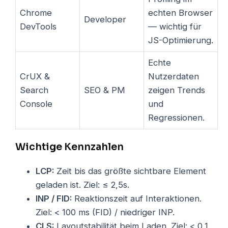
Chrome
echten Browser
Developer
DevTools
— wichtig für
JS-Optimierung.
Echte
CrUX &
Nutzerdaten
Search
SEO & PM
zeigen Trends
Console
und
Regressionen.
Wichtige Kennzahlen
LCP:
Zeit bis das größte sichtbare Element
geladen ist. Ziel: ≤ 2,5s.
INP / FID:
Reaktionszeit auf Interaktionen.
Ziel: < 100 ms (FID) / niedriger INP.
CLS:
Layoutstabilität beim Laden. Ziel: < 0,1.