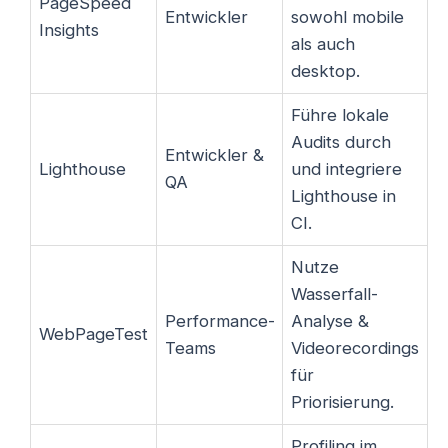
PageSpeed
Entwickler
sowohl mobile
Insights
als auch
desktop.
Führe lokale
Audits durch
Entwickler &
Lighthouse
und integriere
QA
Lighthouse in
CI.
Nutze
Wasserfall-
Performance-
Analyse &
WebPageTest
Teams
Videorecordings
für
Priorisierung.
Profiling im